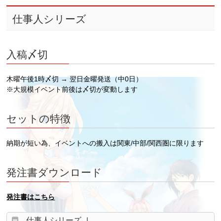
仕事人シリーズ
入稿〆切
木曜午後1時〆切 → 翌日金曜発送（中0日）
※大規模イベント前後は〆切が変動します
セットの特徴
納期が短い為、イベントへの搬入は関東/中部/関西圏に限ります
発注書ダウンロード
発注書はこちら
仕事人シリーズ Ⅰ