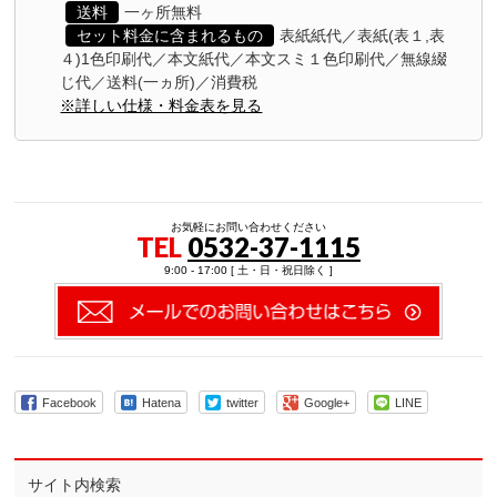
送料
一ヶ所無料
セット料金に含まれるもの
表紙紙代／表紙(表１,表
４)1色印刷代／本文紙代／本文スミ１色印刷代／無線綴
じ代／送料(一ヵ所)／消費税
※詳しい仕様・料金表を見る
お気軽にお問い合わせください
TEL
0532-37-1115
9:00 - 17:00 [ 土・日・祝日除く ]
Facebook
Hatena
twitter
Google+
LINE
サイト内検索