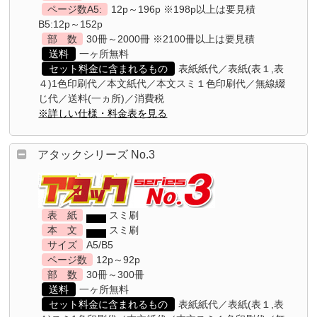
ページ数A5:
12p～196p ※198p以上は要見積
B5:12p～152p
部 数
30冊～2000冊 ※2100冊以上は要見積
送料
一ヶ所無料
セット料金に含まれるもの
表紙紙代／表紙(表１,表
４)1色印刷代／本文紙代／本文スミ１色印刷代／無線綴
じ代／送料(一ヵ所)／消費税
※詳しい仕様・料金表を見る
アタックシリーズ No.3
表 紙
スミ刷
本 文
スミ刷
サイズ
A5/B5
ページ数
12p～92p
部 数
30冊～300冊
送料
一ヶ所無料
セット料金に含まれるもの
表紙紙代／表紙(表１,表