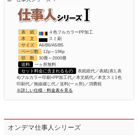
表 紙
４色フルカラーPP加工
本 文
スミ刷
サイズ
A6/B6/A5/B5
ページ数
12p～196p
部 数
30冊～2000冊
送料
一ヶ所無料
セット料金に含まれるもの
表紙紙代／表紙(表1,表
4)フルカラー印刷+PP加工代／本文紙代／本文スミ1色
印刷代／無線綴じ代／送料(一ヵ所)／消費税
※詳しい仕様・料金表を見る
オンデマ仕事人シリーズ