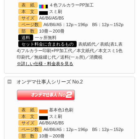
表 紙
４色フルカラーPP加工
本 文
スミ刷
サイズ
A6/B6/A5/B5
ページ数
A6/B6/A5：12p～196p B5：12p～152p
部 数
10冊～200冊
送料
一ヶ所無料
セット料金に含まれるもの
表紙紙代／表紙(表1,表
4)フルカラー印刷+PP加工代／本文紙代／本文スミ1色
印刷代／無線綴じ代／送料(一ヵ所)／消費税
※詳しい仕様・料金表を見る
オンデマ仕事人シリーズ No.2
表 紙
基本色1色刷
本 文
スミ刷
サイズ
A6/B6/A5/B5
ページ数
A6/B6/A5：12p～196p B5：12p～152p
部 数
10冊～200冊