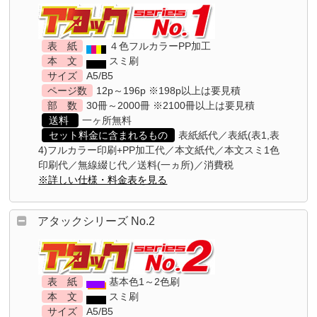
表 紙
４色フルカラーPP加工
本 文
スミ刷
サイズ
A5/B5
ページ数
12p～196p ※198p以上は要見積
部 数
30冊～2000冊 ※2100冊以上は要見積
送料
一ヶ所無料
セット料金に含まれるもの
表紙紙代／表紙(表1,表
4)フルカラー印刷+PP加工代／本文紙代／本文スミ1色
印刷代／無線綴じ代／送料(一ヵ所)／消費税
※詳しい仕様・料金表を見る
アタックシリーズ No.2
表 紙
基本色1～2色刷
本 文
スミ刷
サイズ
A5/B5