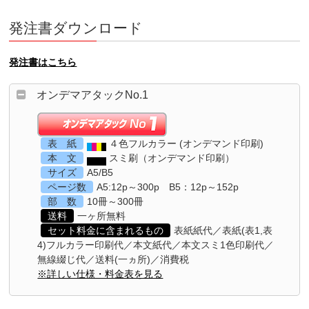
発注書ダウンロード
発注書はこちら
オンデマアタックNo.1
表 紙
４色フルカラー (オンデマンド印刷)
本 文
スミ刷（オンデマンド印刷）
サイズ
A5/B5
ページ数
A5:12p～300p B5：12p～152p
部 数
10冊～300冊
送料
一ヶ所無料
セット料金に含まれるもの
表紙紙代／表紙(表1,表
4)フルカラー印刷代／本文紙代／本文スミ1色印刷代／
無線綴じ代／送料(一ヵ所)／消費税
※詳しい仕様・料金表を見る