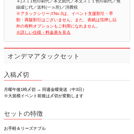
４)スミ1色印刷代／本文紙代／本文スミ１色印刷代／無
線綴じ代／送料(一ヵ所)／消費税
※アタックシリーズNo.3は、イベント支援割引・早
割・再版割引はございません。また、表紙は箔押し以
外の有料
オプションもご利用になれません。
※詳しい仕様・料金表を見る
オンデマアタックセット
入稿〆切
月曜午後1時〆切 → 同週金曜発送（中3日）
※大規模イベント前後は〆切が変動します
セットの特徴
お手軽＆リーズナブル