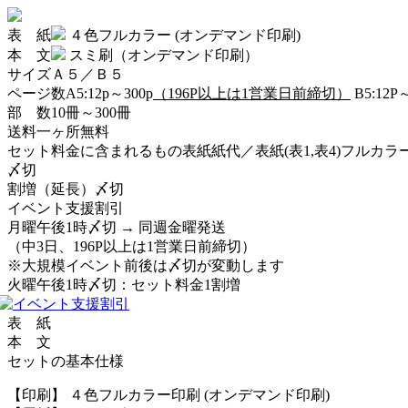
表 紙
４色フルカラー
(オンデマンド印刷)
本 文
スミ刷（オンデマンド印刷）
サイズ
Ａ５／Ｂ５
ページ数
A5:12p～300p
（196P以上は1営業日前締切）
B5:12P
部 数
10冊～300冊
送料
一ヶ所無料
セット料金に含まれるもの
表紙紙代／表紙(表1,表4)フルカ
〆切
割増（延長）〆切
イベント支援割引
月曜午後1時〆切 → 同週金曜発送
（中3日、196P以上は1営業日前締切）
※大規模イベント前後は〆切が変動します
火曜午後1時〆切：セット料金1割増
表 紙
本 文
セットの基本仕様
【印刷】 ４色フルカラー印刷 (オンデマンド印刷)