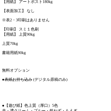
【用紙】 アートポスト180kg
【表面加工】 なし
※表2・3印刷はありません
【印刷】 スミ１色刷
【用紙】 上質90kg
上質70kg
書籍用紙90kg
無料オプション
●
表紙お持ち込み
(デジタル原稿のみ)
●【遊び紙】色上質（厚口）5色
赤・濃クリーム・ブルー・銀ねず・もえぎ