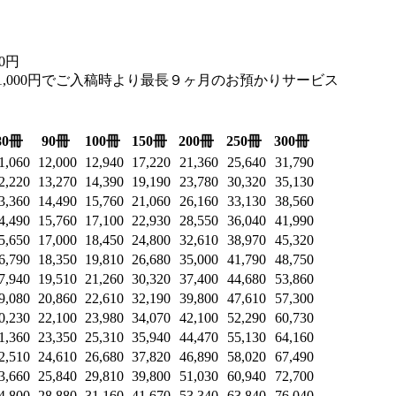
0円
+1,000円でご入稿時より最長９ヶ月のお預かりサービス
80冊
90冊
100冊
150冊
200冊
250冊
300冊
1,060
12,000
12,940
17,220
21,360
25,640
31,790
2,220
13,270
14,390
19,190
23,780
30,320
35,130
3,360
14,490
15,760
21,060
26,160
33,130
38,560
4,490
15,760
17,100
22,930
28,550
36,040
41,990
5,650
17,000
18,450
24,800
32,610
38,970
45,320
6,790
18,350
19,810
26,680
35,000
41,790
48,750
7,940
19,510
21,260
30,320
37,400
44,680
53,860
9,080
20,860
22,610
32,190
39,800
47,610
57,300
0,230
22,100
23,980
34,070
42,100
52,290
60,730
1,360
23,350
25,310
35,940
44,470
55,130
64,160
2,510
24,610
26,680
37,820
46,890
58,020
67,490
3,660
25,840
29,810
39,800
51,030
60,940
72,700
4,800
28,880
31,160
41,670
53,340
63,840
76,040