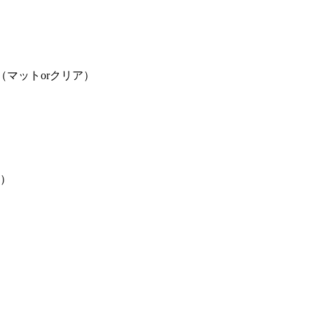
マットorクリア）
応）