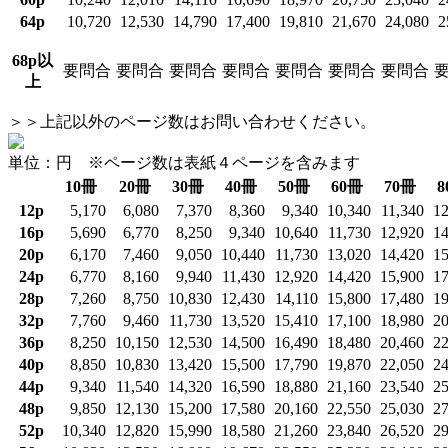
64p
10,720
12,530
14,790
17,400
19,810
21,670
24,080
2
68p以
要問合
要問合
要問合
要問合
要問合
要問合
要問合
上
＞＞上記以外のページ数はお問い合わせください。
単位：円 ※ページ数は表紙４ページを含みます
10冊
20冊
30冊
40冊
50冊
60冊
70冊
8
12p
5,170
6,080
7,370
8,360
9,340
10,340
11,340
12
16p
5,690
6,770
8,250
9,340
10,640
11,730
12,920
14
20p
6,170
7,460
9,050
10,440
11,730
13,020
14,420
15
24p
6,770
8,160
9,940
11,430
12,920
14,420
15,900
17
28p
7,260
8,750
10,830
12,430
14,110
15,800
17,480
19
32p
7,760
9,460
11,730
13,520
15,410
17,100
18,980
20
36p
8,250
10,150
12,530
14,500
16,490
18,480
20,460
22
40p
8,850
10,830
13,420
15,500
17,790
19,870
22,050
24
44p
9,340
11,540
14,320
16,590
18,880
21,160
23,540
25
48p
9,850
12,130
15,200
17,580
20,160
22,550
25,030
27
52p
10,340
12,820
15,990
18,580
21,260
23,840
26,520
29