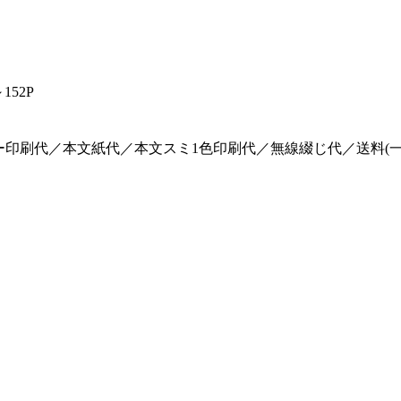
～152P
ラー印刷代／本文紙代／本文スミ1色印刷代／無線綴じ代／送料(