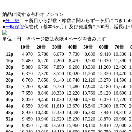
納品に関する
有料
オプション
●
分 納
二ヶ所目から部数・箱数に関わらず一ヶ所につき1,50
●
一時保管
保管代（基本6ヶ月）及び発送費/1,500円、延長は
単位：円 ※ページ数は表紙４ページを含みます
10冊
20冊
30冊
40冊
50冊
60冊
70冊
12p
4,970
5,780
6,670
7,730
8,680
9,410
10,330
1
16p
5,480
6,270
7,260
8,470
9,500
10,330
11,390
1
20p
5,880
6,760
7,850
9,200
10,330
11,260
12,420
1
24p
6,370
7,370
8,550
10,020
11,260
12,320
13,470
1
28p
6,760
7,850
9,140
10,740
12,120
13,270
14,590
1
32p
7,260
8,360
9,730
11,480
12,940
14,180
15,650
1
36p
7,650
8,840
10,330
12,220
13,760
15,120
16,690
1
40p
8,050
9,450
11,030
12,940
14,700
16,070
17,720
1
44p
8,550
9,940
11,610
13,670
15,540
17,000
18,770
2
48p
8,930
10,430
12,330
14,490
16,380
17,940
19,810
2
52p
9,450
10,940
12,920
15,230
17,220
18,870
20,960
2
56p
9,850
11,540
13,500
15,960
18,140
19,810
22,000
2
60p
10,240
12,010
14,110
16,690
18,970
20,750
23,040
2