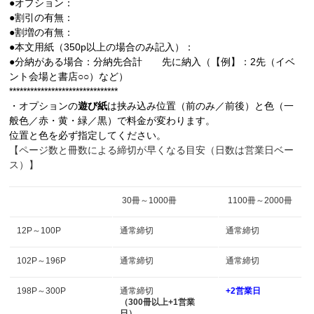
●オプション：
●割引の有無：
●割増の有無：
●本文用紙（350p以上の場合のみ記入）：
●分納がある場合：分納先合計 先に納入（【例】：2先（イベ
ント会場と書店○○）など）
*******************************
・オプションの
遊び紙
は挟み込み位置（前のみ／前後）と色（一
般色／赤・黄・緑／黒）で料金が変わります。
位置と色を必ず指定してください。
【ページ数と冊数による締切が早くなる目安（日数は営業日ベー
ス）】
30冊～1000冊
1100冊～2000冊
12P～100P
通常締切
通常締切
102P～196P
通常締切
通常締切
198P～300P
通常締切
+2営業日
（300冊以上+1営業
日）