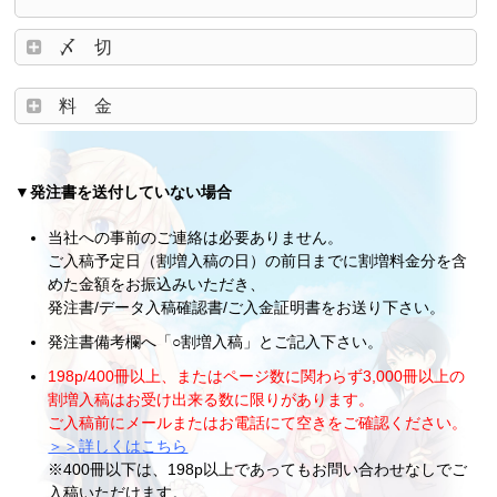
〆 切
料 金
▼発注書を送付していない場合
当社への事前のご連絡は必要ありません。
ご入稿予定日（割増入稿の日）の前日までに割増料金分を含
めた金額をお振込みいただき、
発注書/データ入稿確認書/ご入金証明書をお送り下さい。
発注書備考欄へ「○割増入稿」とご記入下さい。
198p/400冊以上、またはページ数に関わらず3,000冊以上の
割増入稿はお受け出来る数に限りがあります。
ご入稿前にメールまたはお電話にて空きをご確認ください。
＞＞詳しくはこちら
※400冊以下は、198p以上であってもお問い合わせなしでご
入稿いただけます。