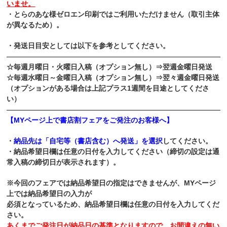
いませ。
・とらのあな様ゼロエン印刷ではご利用いただけません（取引主体
が異なるため）。
・発送日目安としては以下を参考としてください。
———————————————————————————————
☆毎週月曜日・火曜日入稿（オプション無し）⇒翌週金曜日発送
☆毎週水曜日～金曜日入稿（オプション無し）⇒翌々週金曜日発送
（オプションがある場合は上記プラス1週間を目途としてくださ
い）
———————————————————————————————
【MYページ上で書店割フェアをご発注のお客様へ】
・
納品先は「自宅等（書店含む）へ発送」を選択
してください。
・納品希望日欄は任意の日付を入力してください（締切の設定は通
常入稿の締切日が表示されます）。
※今回のフェアでは納品希望日の指定はできませんが、MYページ
上では納品希望日の入力が
必須となっているため、納品希望日欄は任意の日付を入力してくだ
さい。
あくまでご発注日が納品日の基準となりますので、お間違えの無い