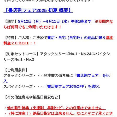
【書店割フェア2025 初夏 概要】
【期間】
5月12日（月）～6月11日（水）午後1時まで
※期間内な
らば何回でもご利用いただけます！
【特典】ご入稿・ご決済で
書店・自宅（自宅外）の納品に限り
基本
料金２０％OFF
！！
【対象セットコース】アタックシリーズNo.1・No.2&スパイクシ
リーズNo.1・No.2
【ご利用条件】
アタックシリーズ・・・発注書の備考欄に
「書店割フェア」を記
入。
スパイクシリーズ・・・
「書店割フェア20%OFF」を選択
。
【
その他注意点や納品日目安など】
・
他の割引特典（支援割、早割など）
との併用はできません。
・
（特に注意！）
納品日指定は出来ません。なにとぞご了承くださ