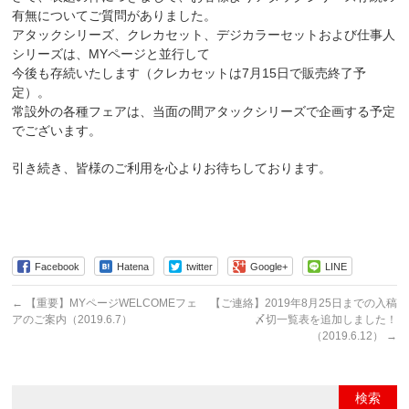
有無についてご質問がありました。
アタックシリーズ、クレカセット、デジカラーセットおよび仕事人
シリーズは、MYページと並行して
今後も存続いたします（クレカセットは7月15日で販売終了予
定）。
常設外の各種フェアは、当面の間アタックシリーズで
企画する予定
でございます。
引き続き、皆様のご利用を心よりお待ちしております。
Facebook
Hatena
twitter
Google+
LINE
←
【重要】MYページWELCOMEフェ
【ご連絡】2019年8月25日までの入稿
アのご案内（2019.6.7）
〆切一覧表を追加しました！
（2019.6.12）
→