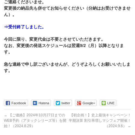
ご連絡くださいませ。
変更後の納品先も併せてお知らせください（分納はお受けできませ
ん）。
⇒受付終了しました。
今回に限り、変更代金は不要とさせていただきます。
なお、変更後の発送スケジュールは翌週9/2（月）以降となりま
す。
急な連絡で申し訳ございませんが、どうぞよろしくお願いいたしま
す。
Facebook
Hatena
twitter
Google+
LINE
←
【ご連絡】2024年10月27日までの
【初企画！】史上最強キャンペーン！
WEB予約（アタックシリーズ等）を開
半期決算 割引率増しマシフェア開催！
始！（2024.8.29）
（2024.9.6）
→