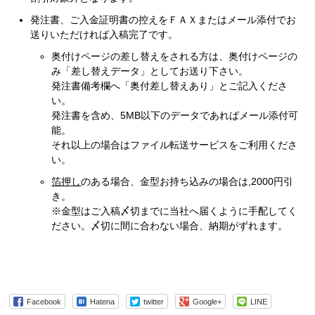
発注書、ご入金証明書の控えをＦＡＸまたはメール添付でお
送りいただければ入稿完了です。
奥付けページの差し替えをされる方は、奥付けページの
み「差し替えデータ」としてお送り下さい。
発注書備考欄へ「奥付差し替えあり」とご記入くださ
い。
発注書を含め、5MB以下のデータであればメール添付可
能。
それ以上の場合はファイル転送サービスをご利用くださ
い。
箔押し
のある場合、金型お持ち込みの場合は,2000円引
き。
※金型はご入稿〆切までに当社へ届くように手配してく
ださい。〆切に間に合わない場合、納期がずれます。
Facebook
Hatena
twitter
Google+
LINE