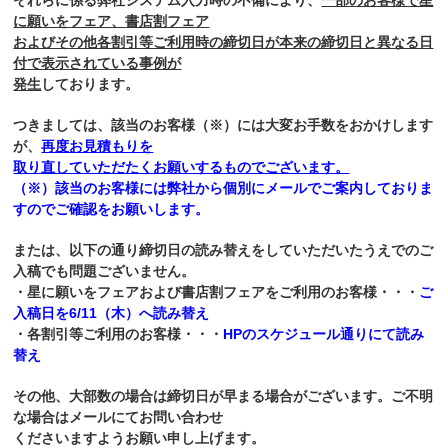
それらに係る
弊社システム入力時の不備により、
一部のお客様で星
に願いをフェア、
書店割フェア
およびその他各割引等
ご利用時の
締切日が
本来の締切日と
異なる日
付で表示されている
事例が
発生
しております。
つきましては、該当のお客様（※）には大変お手数をおかけします
が、
再度お見積もりを
取り直していただたくお願いするものでございます。
（※）該当のお客様には弊社から個別にメールでご案内しておりま
すのでご確認をお願いします。
または、以下の通り締切日の読み替えをしていただいたうえでのご
入稿でも問題ございません。
・星に願いをフェアおよび書店割フェアをご利用のお客様・・・
ご
入稿日を6/11（木）へ読み替え
・各割引等ご利用のお客様・・・
HPのスケジュール通りにて読み
替え
その他、大部数の場合は締切日が早まる場合がございます。ご不明
な場合はメールにてお問い合わせ
くださいますようお願い申し上げます。