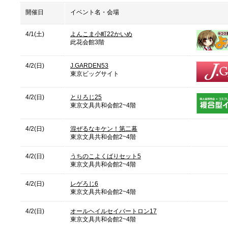
開催日
イベント名・会場
4/1(土)
よんこま小町22かいめ
此花会館3階
4/2(日)
J.GARDEN53
東京ビッグサイト
4/2(日)
とりろじ25
東京文具共和会館2~4階
4/2(日)
混ぜるなキケン！第二幕
東京文具共和会館2~4階
4/2(日)
うちのこよくばりセット5
東京文具共和会館2~4階
4/2(日)
レゲろじ6
東京文具共和会館2~4階
4/2(日)
オールヘイルセイバートロン17
東京文具共和会館2~4階