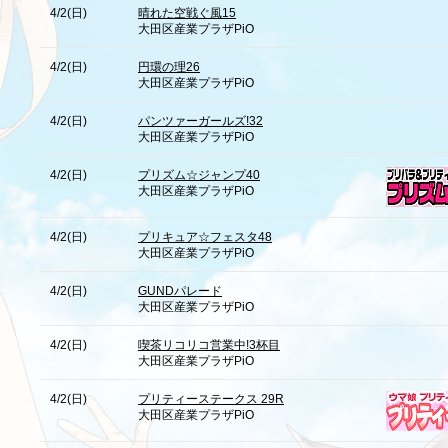
4/2(日)
晴れた空戦ぐ風15
大田区産業プラザPiO
4/2(日)
円環の理26
大田区産業プラザPiO
4/2(日)
パンツァーガールズ!32
大田区産業プラザPiO
4/2(日)
プリズム☆ジャンプ40
大田区産業プラザPiO
4/2(日)
プリキュア☆フェスタ48
大田区産業プラザPiO
4/2(日)
GUNDパレード
大田区産業プラザPiO
4/2(日)
喫茶リコリコ営業中!3杯目
大田区産業プラザPiO
4/2(日)
プリティーステークス 29R
大田区産業プラザPiO