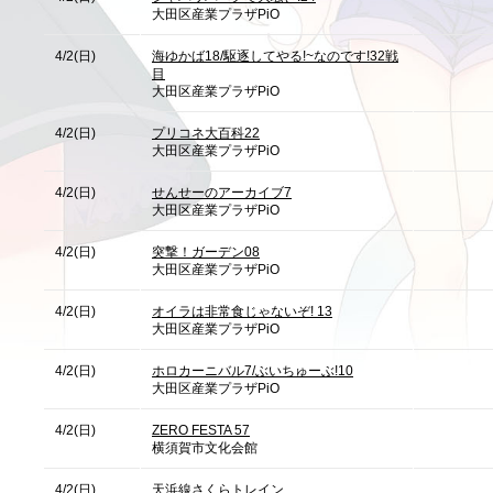
大田区産業プラザPiO
4/2(日)
海ゆかば18/駆逐してやる!~なのです!32戦
目
大田区産業プラザPiO
4/2(日)
プリコネ大百科22
大田区産業プラザPiO
4/2(日)
せんせーのアーカイブ7
大田区産業プラザPiO
4/2(日)
突撃！ガーデン08
大田区産業プラザPiO
4/2(日)
オイラは非常食じゃないぞ! 13
大田区産業プラザPiO
4/2(日)
ホロカーニバル7/ぶいちゅーぶ!10
大田区産業プラザPiO
4/2(日)
ZERO FESTA 57
横須賀市文化会館
4/2(日)
天浜線さくらトレイン