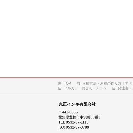
TOP
入稿方法・原稿の作り方【アタ
フルカラー便せん・チラシ
発注書・
丸正インキ有限会社
〒441-8065
愛知県豊橋市中浜町83番3
TEL 0532-37-1115
FAX 0532-37-0789