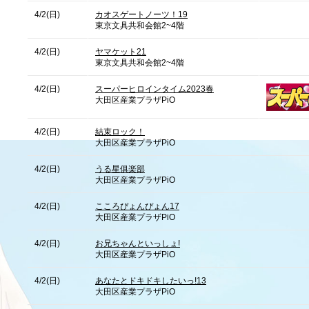
4/2(日)
カオスゲートノーツ！19
東京文具共和会館2~4階
4/2(日)
ヤマケット21
東京文具共和会館2~4階
4/2(日)
スーパーヒロインタイム2023春
大田区産業プラザPiO
4/2(日)
結束ロック！
大田区産業プラザPiO
4/2(日)
うる星俱楽部
大田区産業プラザPiO
4/2(日)
こころぴょんぴょん17
大田区産業プラザPiO
4/2(日)
お兄ちゃんといっしょ!
大田区産業プラザPiO
4/2(日)
あなたとドキドキしたいっ!13
大田区産業プラザPiO