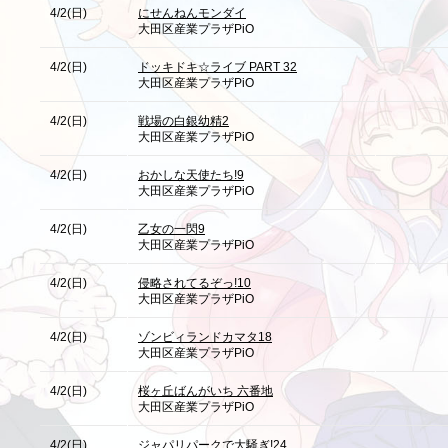
4/2(日)
にせんねんモンダイ
大田区産業プラザPiO
4/2(日)
ドッキドキ☆ライブ PART 32
大田区産業プラザPiO
4/2(日)
戦場の白銀幼精2
大田区産業プラザPiO
4/2(日)
おかしな天使たち!9
大田区産業プラザPiO
4/2(日)
乙女の一閃9
大田区産業プラザPiO
4/2(日)
侵略されてるぞっ!10
大田区産業プラザPiO
4/2(日)
ゾンビィランドカマタ18
大田区産業プラザPiO
4/2(日)
桜ヶ丘ばんがいち 六番地
大田区産業プラザPiO
4/2(日)
ジャパリパークで大騒ぎ!24