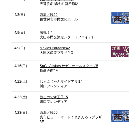
天竜浜名湖鉄道 新所原駅
4/2(日)
西海ノ暁59
佐世保市市民文化ホール
4/9(日)
城魂！7
犬山市民交流センター（フロイデ）
4/9(日)
Movies Paradise42
大田区産業プラザPiO
4/16(日)
SaGa Allstars:サガ・オールスターズ5
錦商会館4F
4/22(土)
じゃぶじゃぶマイドアリ!14
川口フレンディア
4/22(土)
割るのです王子15
川口フレンディア
4/23(日)
西海ノ暁60
呉市ビュー・ポートくれきんろうプラザ
3F