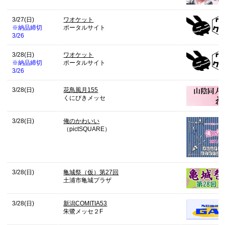
3/27(日)
ワオケット
※納品締切
ポータルサイト
3/26
3/28(日)
ワオケット
※納品締切
ポータルサイト
3/26
3/28(日)
花鳥風月155
くにびきメッセ
3/28(日)
俺のかわいい
（pictSQUARE）
3/28(日)
亀城祭（仮）第27回
土浦市亀城プラザ
3/28(日)
新潟COMITIA53
朱鷺メッセ２F