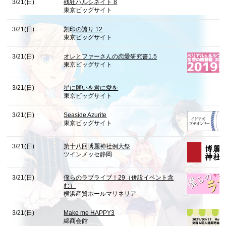
3/21(日)
残狂ハルシネイト 8
東京ビッグサイト
3/21(日)
刻印の誇り 12
東京ビッグサイト
3/21(日)
オレとファーさんの恋愛研究書1.5
東京ビッグサイト
3/21(日)
星に願いを君に愛を
東京ビッグサイト
3/21(日)
Seaside Azurite
東京ビッグサイト
3/21(日)
第十八回博麗神社例大祭
ツインメッセ静岡
3/21(日)
僕らのラブライブ！29（併設イベント含
む）
横浜産貿ホールマリネリア
3/21(日)
Make me HAPPY3
綿商会館