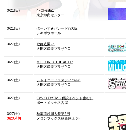
3/21(日)
4×QFesta1
東京卸商センター
3/21(日)
ぼーいず★パレードin大阪
シキボウホール
3/27(土)
歌姫庭園26
大田区産業プラザPiO
3/27(土)
MILLIONLY THE@TER
大田区産業プラザPiO
3/27(土)
シャイニーフェスティバル8
大田区産業プラザPiO
3/27(土)
CeVIO FeSTA（併設イベント含む）
ポートメッセ名古屋
3/27(土)
秋葉原超同人祭第2回
3/23〆切
メロンブックス秋葉原店５F