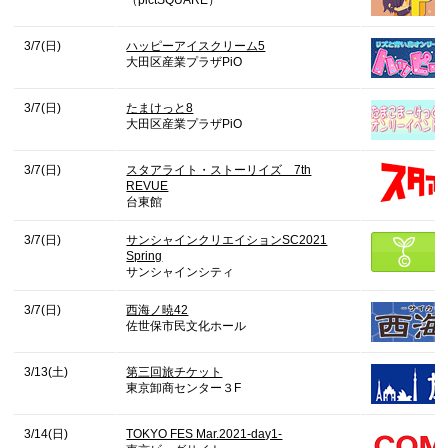
（pictSQUARE）
3/7(日)
ハッピーアイスクリーム5
大田区産業プラザPiO
3/7(日)
たまけっと8
大田区産業プラザPiO
3/7(日)
スタアライト・ストーリイズ 7th
REVUE
台東館
3/7(日)
サンシャインクリエイションSC2021
Spring
サンシャインシティ
3/7(日)
西海ノ暁42
佐世保市民文化ホール
3/13(土)
第三回旅チケット
東京卸商センター３F
3/14(日)
TOKYO FES Mar.2021-day1-