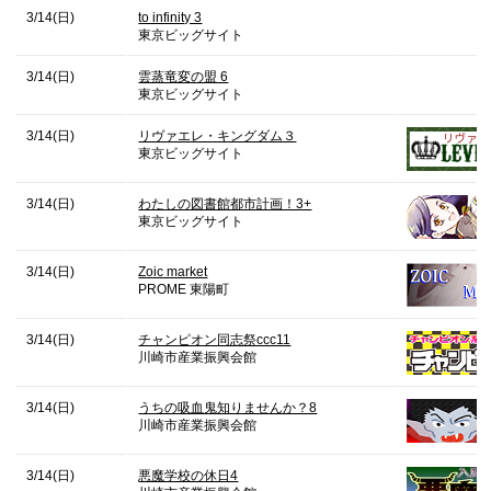
3/14(日)
to infinity 3
東京ビッグサイト
3/14(日)
雲蒸竜変の盟 6
東京ビッグサイト
3/14(日)
リヴァエレ・キングダム３
東京ビッグサイト
3/14(日)
わたしの図書館都市計画！3+
東京ビッグサイト
3/14(日)
Zoic market
PROME 東陽町
3/14(日)
チャンピオン同志祭ccc11
川崎市産業振興会館
3/14(日)
うちの吸血鬼知りませんか？8
川崎市産業振興会館
3/14(日)
悪魔学校の休日4