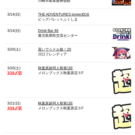
川崎市産業振興会館
3/14(日)
THE ADVENTURES project016
ビッグパレットふくしま
3/14(日)
Drink Bar 48
鹿児島県民交流センター
3/20(土)
貢いで☆ドル箱！20
川口フレンディア
3/20(土)
秋葉原超同人祭第1回
3/16〆切
メロンブックス秋葉原店５F
3/21(日)
秋葉原超同人祭第1回
3/16〆切
メロンブックス秋葉原店５F