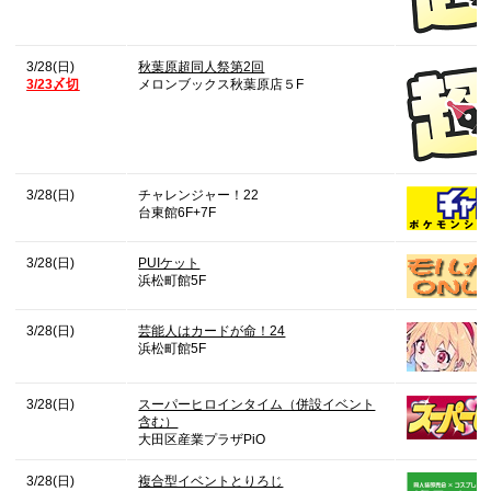
3/28(日)
秋葉原超同人祭第2回
3/23〆切
メロンブックス秋葉原店５F
3/28(日)
チャレンジャー！22
台東館6F+7F
3/28(日)
PUIケット
浜松町館5F
3/28(日)
芸能人はカードが命！24
浜松町館5F
3/28(日)
スーパーヒロインタイム（併設イベント
含む）
大田区産業プラザPiO
3/28(日)
複合型イベントとりろじ