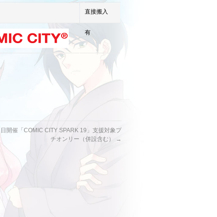
直接搬入
有
7日開催「COMIC CITY SPARK 19」支援対象プ
チオンリー（併設含む）
→