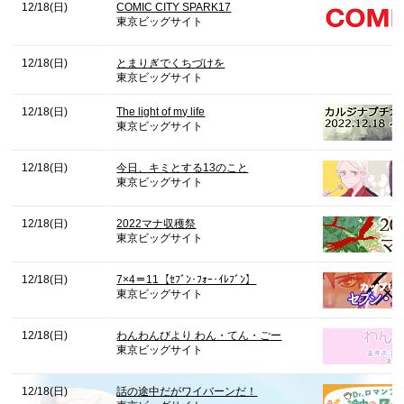
12/18(日)
COMIC CITY SPARK17
東京ビッグサイト
12/18(日)
とまりぎでくちづけを
東京ビッグサイト
12/18(日)
The light of my life
東京ビッグサイト
12/18(日)
今日、キミとする13のこと
東京ビッグサイト
12/18(日)
2022マナ収穫祭
東京ビッグサイト
12/18(日)
7×4＝11【ｾﾌﾞﾝ･ﾌｫｰ･ｲﾚﾌﾞﾝ】
東京ビッグサイト
12/18(日)
わんわんびより わん・てん・ごー
東京ビッグサイト
12/18(日)
話の途中だがワイバーンだ！