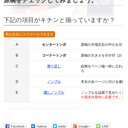
原稿をチェックしてみましょう。
下記の項目がキチンと揃っていますか？
A
センタートンボ
原稿の天地左右の中心を示す
B
コーナートンボ
原稿の大きさを示す印（計４
C
塗り足し
絵柄をページ端一杯に入れた
ろ
D
ノンブル
本文の全ページに付ける連続
E
隠しノンブル
ノンブルを誌面で見せたくな
※製本作業時に必要です。必
Facebook
Hatena
twitter
Google+
LINE