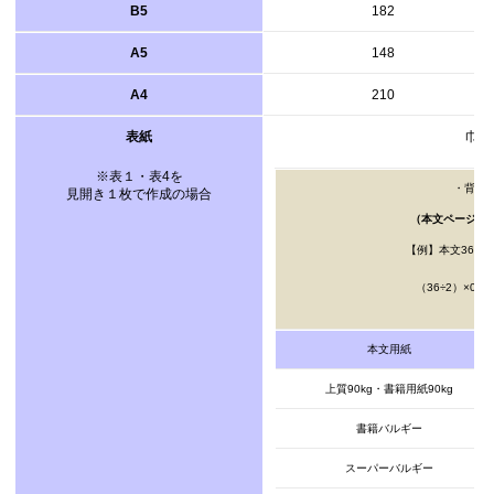
B5
182
A5
148
A4
210
表紙
巾×
※表１・表4を
・背巾
見開き１枚で作成の場合
（本文ページ数÷
【例】本文36ペー
（36÷2）×0.
本文用紙
上質90kg・書籍用紙90kg
書籍バルギー
スーパーバルギー