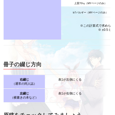
上質70㎏（MYページのみ）
b7バルギー（MYページのみ）
※この計算式で求められ
※ ±0.5
冊子の綴じ方向
右綴じ
表1が左側にくる
（通常の同人誌）
左綴じ
表1が右側にくる
（横書きの本など）