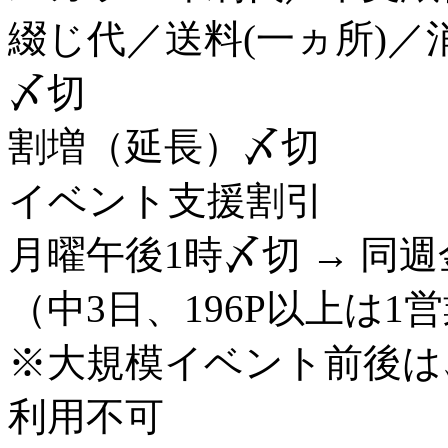
綴じ代／送料(一ヵ所)／
〆切
割増（延長）〆切
イベント支援割引
月曜午後1時〆切 → 同
（中3日、196P以上は1
※大規模イベント前後は
利用不可