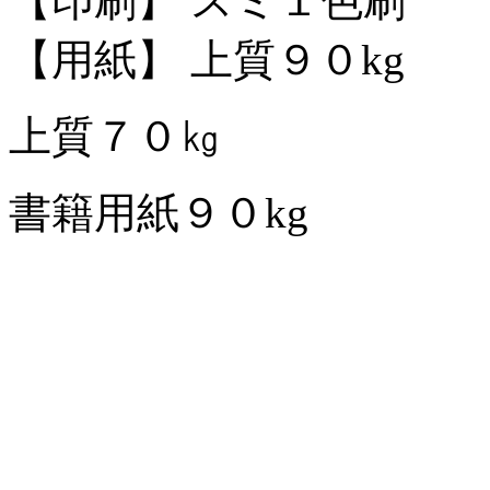
【印刷】 スミ１色刷
【用紙】 上質９０kg
上質７０㎏
書籍用紙９０kg