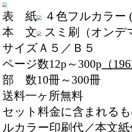
表 紙
４色フルカラー
本 文
スミ刷（オンデ
サイズ
Ａ５／Ｂ５
ページ数
12p～300p
（19
部 数
10冊～300冊
送料
一ヶ所無料
セット料金に含まれるも
ルカラー印刷代／本文紙