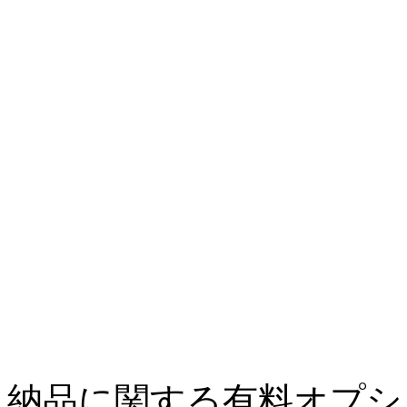
納品に関する
有料
オプシ