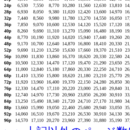
24p
6,530
7,550
8,770
10,280
11,560
12,630
13,810
14
28p
6,930
8,050
9,380
11,020
12,420
13,600
14,970
16
32p
7,440
8,560
9,980
11,780
13,270
14,550
16,050
17
36p
7,850
9,070
10,600
12,530
14,120
15,520
17,120
18
40p
8,260
9,690
11,310
13,270
15,090
16,480
18,190
19
44p
8,770
10,190
11,920
14,020
15,940
17,440
19,260
20
48p
9,170
10,700
12,640
14,870
16,800
18,410
20,330
21
52p
9,690
11,210
13,250
15,630
17,660
19,370
21,510
23
56p
10,090
11,830
13,860
16,370
18,620
20,330
22,580
24
60p
10,500
12,330
14,470
17,120
19,470
21,290
23,650
25
64p
11,000
12,840
15,180
17,860
20,330
22,250
24,710
26
68p
11,410
13,350
15,800
18,620
21,180
23,210
25,770
29
72p
11,920
13,960
16,400
19,370
22,150
24,280
26,850
30
76p
12,330
14,470
17,110
20,220
23,000
25,140
29,840
31
80p
12,740
14,970
17,730
20,960
23,850
26,200
30,910
33
84p
13,250
15,490
18,340
21,720
24,710
27,170
31,980
34
88p
13,660
15,990
19,050
22,460
25,680
29,940
33,050
35
92p
14,060
16,510
19,670
23,210
26,530
30,910
34,130
36
96p
14,570
17,110
20,270
23,960
27,390
31,880
35,190
37