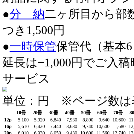
●
分 納
二ヶ所目から部
つき1,500円
●
一時保管
保管代（基本6ヶ
延長は+1,000円でご
サービス
単位：円 ※ページ数は
10冊
20冊
30冊
40冊
50冊
60冊
70冊
8
12p
5,100
5,920
6,840
7,930
8,890
9,640
10,600
11
16p
5,610
6,420
7,440
8,680
9,740
10,600
11,680
12
20p
6,010
6,930
8,050
9,430
10,600
11,560
12,740
13